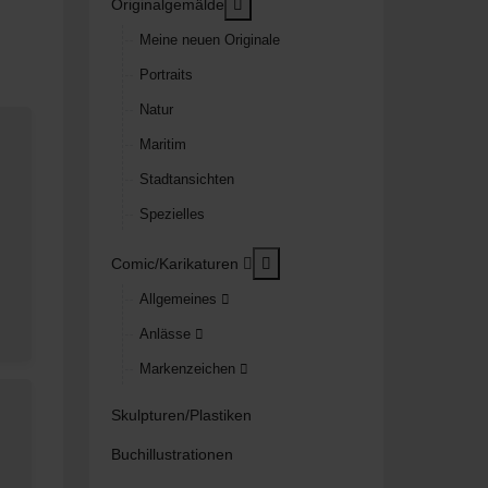
MOD_MENU_TOGGLE_SUBMENU
Originalgemälde
Meine neuen Originale
Portraits
Natur
Maritim
Stadtansichten
Spezielles
MOD_MENU_TOGGLE_SUBM
Comic/Karikaturen
Allgemeines
Anlässe
Markenzeichen
Skulpturen/Plastiken
Buchillustrationen