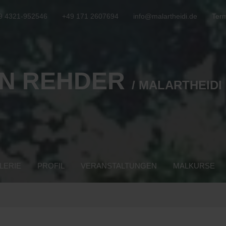
9 4321-952546
+49 171 2607694
info@malartheidi.de
Term
N REHDER
/ MALARTHEIDI
LERIE
PROFIL
VERANSTALTUNGEN
MALKURSE