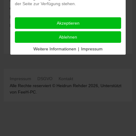
der Seite zur Verfügung stehen.
Ortsname:
Neumünster
Bundesland:
Schleswig-Holstein
Akzeptieren
Land:
Ablehnen
Powered by
JEM
Weitere Informationen
|
Impressum
Impressum
DSGVO
Kontakt
Alle Rechte reserviert © Heidrun Rehder 2026, Unterstützt
von
FeeH-PC
.