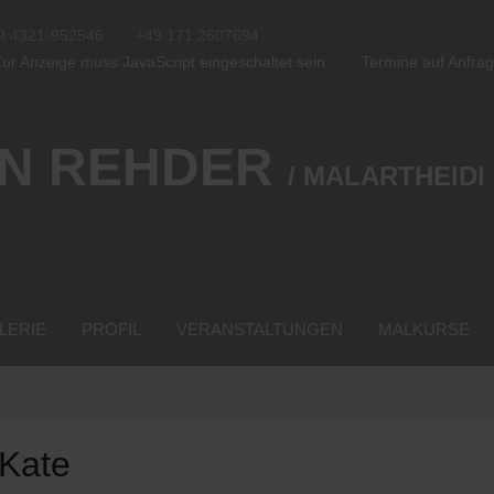
9 4321-952546
+49 171 2607694
ur Anzeige muss JavaScript eingeschaltet sein.
Termine auf Anfra
N REHDER
/ MALARTHEIDI
LERIE
PROFIL
VERANSTALTUNGEN
MALKURSE
 Kate