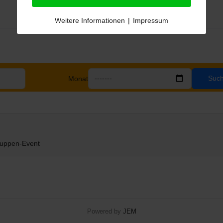
Weitere Informationen
|
Impressum
Suc
Monat
uppen-Event
Powered by
JEM