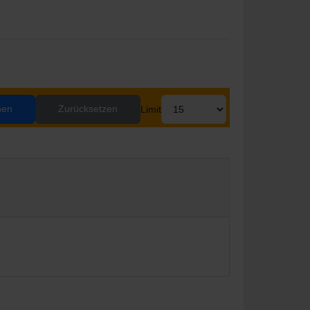
hen
Zurücksetzen
Limit