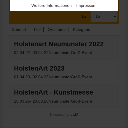
Suchen
Zurücksetzen
Weitere Informationen
|
Impressum
Limit
Datum
Titel
Ortsname
Kategorie
Holstenart Neumünster 2022
02.04.22
- 03.04.22
Neumünster
Groß-Event
HolstenArt 2023
01.04.23
- 02.04.23
Neumünster
Groß-Event
HolstenArt - Kunstmesse
28.03.26
- 29.03.26
Neumünster
Groß-Event
Powered by
JEM