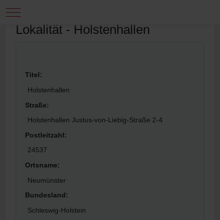
Mobile Menu Toggle
Down
Lokalität - Holstenhallen
Titel:
Holstenhallen
Straße:
Holstenhallen Justus-von-Liebig-Straße 2-4
Postleitzahl:
24537
Ortsname:
Neumünster
Bundesland:
Schleswig-Holstein