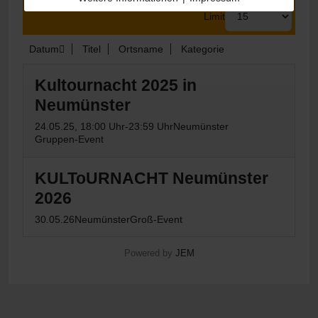
Limit
Datum
Titel
Ortsname
Kategorie
Kultournacht 2025 in
Neumünster
24.05.25
, 18:00 Uhr
-
23:59 Uhr
Neumünster
Gruppen-Event
KULToURNACHT Neumünster
2026
30.05.26
Neumünster
Groß-Event
Powered by
JEM