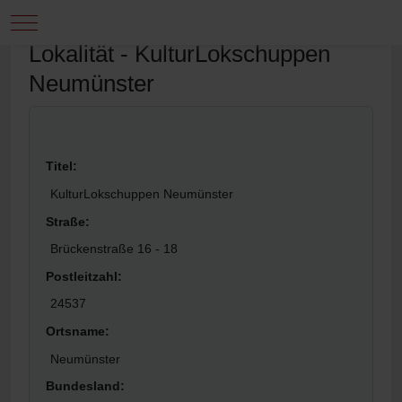
Mobile Menu Toggle
Down
Lokalität - KulturLokschuppen
Neumünster
Titel:
KulturLokschuppen Neumünster
Straße:
Brückenstraße 16 - 18
Postleitzahl:
24537
Ortsname:
Neumünster
Bundesland: