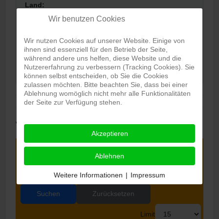
Land:
Wir benutzen Cookies
Wir nutzen Cookies auf unserer Website. Einige von
Karte:
ihnen sind essenziell für den Betrieb der Seite,
während andere uns helfen, diese Website und die
View map
Nutzererfahrung zu verbessern (Tracking Cookies). Sie
können selbst entscheiden, ob Sie die Cookies
zulassen möchten. Bitte beachten Sie, dass bei einer
Ablehnung womöglich nicht mehr alle Funktionalitäten
der Seite zur Verfügung stehen.
Veranstaltungen
Akzeptieren
Ablehnen
Monat
Weitere Informationen
|
Impressum
Suchen
Zurücksetzen
Limit