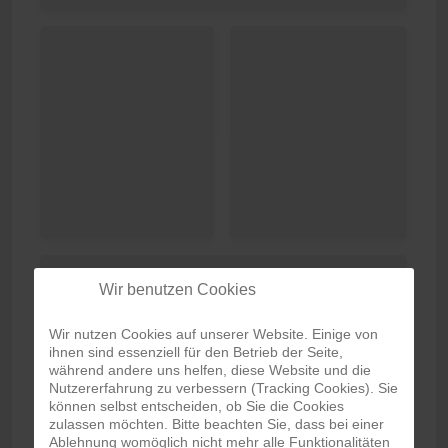
Wir benutzen Cookies
Wir nutzen Cookies auf unserer Website. Einige von
ihnen sind essenziell für den Betrieb der Seite,
während andere uns helfen, diese Website und die
Nutzererfahrung zu verbessern (Tracking Cookies). Sie
können selbst entscheiden, ob Sie die Cookies
zulassen möchten. Bitte beachten Sie, dass bei einer
Ablehnung womöglich nicht mehr alle Funktionalitäten