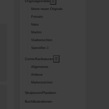
MOD_MENU_TOGGLE_SUBMENU
Originalgemälde
Meine neuen Originale
Portraits
Natur
Maritim
Stadtansichten
Spezielles
MOD_MENU_TOGGLE_SUBMEN
Comic/Karikaturen
Allgemeines
Anlässe
Markenzeichen
Skulpturen/Plastiken
Buchillustrationen