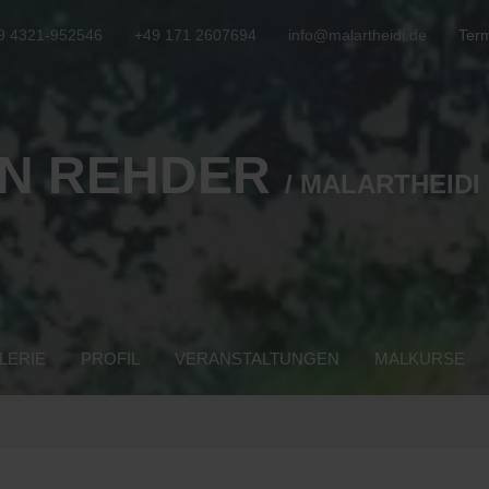
9 4321-952546
+49 171 2607694
info@malartheidi.de
Term
N REHDER
/ MALARTHEIDI
LERIE
PROFIL
VERANSTALTUNGEN
MALKURSE