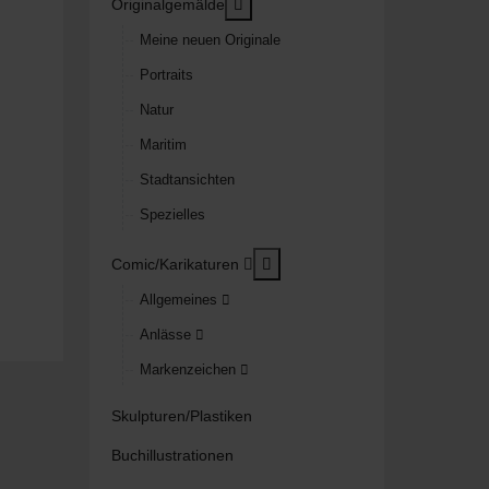
MOD_MENU_TOGGLE_SUBMENU
Originalgemälde
Meine neuen Originale
Portraits
Natur
Maritim
Stadtansichten
Spezielles
MOD_MENU_TOGGLE_SUBM
Comic/Karikaturen
Allgemeines
Anlässe
Markenzeichen
Skulpturen/Plastiken
Buchillustrationen