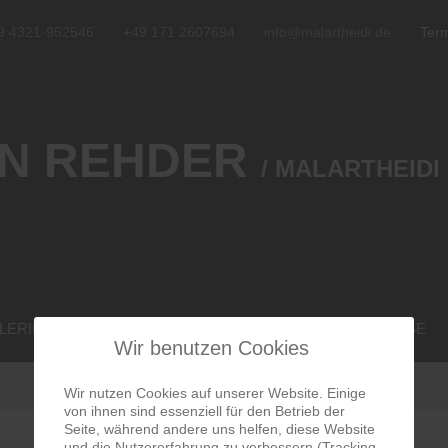
9 4321-952546
+49 171 2607694
info@malartheidi.de
Term
N REHDER
/ MALARTHEIDI
LERIE
PROFIL
VERANSTALTUNGEN
MALKURSE
Wir benutzen Cookies
Wir nutzen Cookies auf unserer Website. Einige
von ihnen sind essenziell für den Betrieb der
Seite, während andere uns helfen, diese Website
und die Nutzererfahrung zu verbessern (Tracking