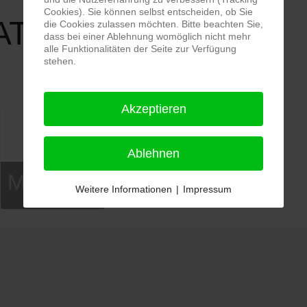
Cookies). Sie können selbst entscheiden, ob Sie
ATUREN
die Cookies zulassen möchten. Bitte beachten Sie,
dass bei einer Ablehnung womöglich nicht mehr
alle Funktionalitäten der Seite zur Verfügung
stehen.
Akzeptieren
Ablehnen
Markenzeichen
Weitere Informationen
|
Impressum