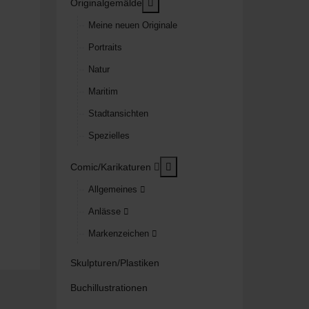
MOD_MENU_TOGGLE_SUBMENU
Originalgemälde
Meine neuen Originale
Portraits
Natur
Maritim
Stadtansichten
Spezielles
MOD_MENU_TOGGLE_SUBM
Comic/Karikaturen
Allgemeines
Anlässe
Markenzeichen
Skulpturen/Plastiken
Buchillustrationen