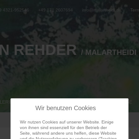
9 4321-952546
+49 171 2607694
info@malartheidi.de
Term
N REHDER
/ MALARTHEIDI
LERIE
PROFIL
VERANSTALTUNGEN
MALKURSE
Wir benutzen Cookies
Wir nutzen Cookies auf unserer Website. Einige
von ihnen sind essenziell für den Betrieb der
Seite, während andere uns helfen, diese Website
und die Nutzererfahrung zu verbessern (Tracking