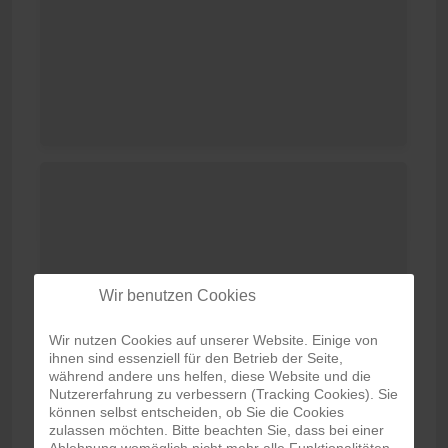
Wir benutzen Cookies
Wir nutzen Cookies auf unserer Website. Einige von
ihnen sind essenziell für den Betrieb der Seite,
während andere uns helfen, diese Website und die
Nutzererfahrung zu verbessern (Tracking Cookies). Sie
können selbst entscheiden, ob Sie die Cookies
zulassen möchten. Bitte beachten Sie, dass bei einer