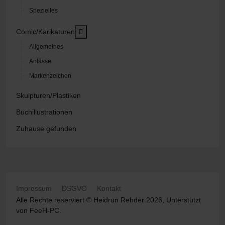
Spezielles
MOD_MENU_TOGGLE_SUBMENU_LABEL
Comic/Karikaturen
Allgemeines
Anlässe
Markenzeichen
Skulpturen/Plastiken
Buchillustrationen
Zuhause gefunden
Impressum
DSGVO
Kontakt
Alle Rechte reserviert © Heidrun Rehder 2026, Unterstützt
von
FeeH-PC
.