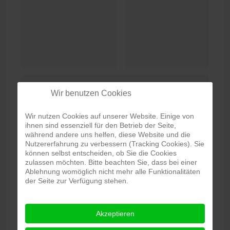
Wir benutzen Cookies
Wir nutzen Cookies auf unserer Website. Einige von
ihnen sind essenziell für den Betrieb der Seite,
während andere uns helfen, diese Website und die
Nutzererfahrung zu verbessern (Tracking Cookies). Sie
können selbst entscheiden, ob Sie die Cookies
zulassen möchten. Bitte beachten Sie, dass bei einer
Ablehnung womöglich nicht mehr alle Funktionalitäten
der Seite zur Verfügung stehen.
Akzeptieren