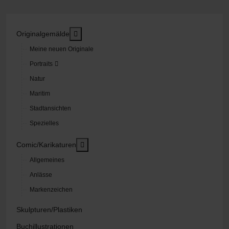
MOD_MENU_TOGGLE_SUBMENU_LABEL
Originalgemälde
Meine neuen Originale
Portraits
Natur
Maritim
Stadtansichten
Spezielles
MOD_MENU_TOGGLE_SUBMENU_LABEL
Comic/Karikaturen
Allgemeines
Anlässe
Markenzeichen
Skulpturen/Plastiken
Buchillustrationen