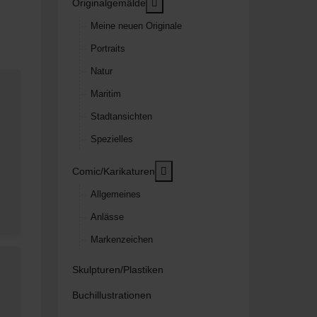
MOD_MENU_TOGGLE_SUBMENU
Originalgemälde
Meine neuen Originale
Portraits
Natur
Maritim
Stadtansichten
Spezielles
MOD_MENU_TOGGLE_SUBMEN
Comic/Karikaturen
Allgemeines
Anlässe
Markenzeichen
Skulpturen/Plastiken
Buchillustrationen