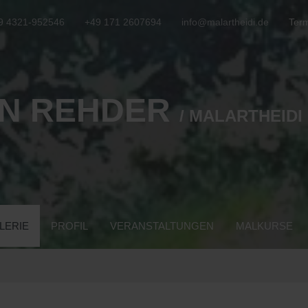
9 4321-952546
+49 171 2607694
info@malartheidi.de
Term
N REHDER
/ MALARTHEIDI
LERIE
PROFIL
VERANSTALTUNGEN
MALKURSE