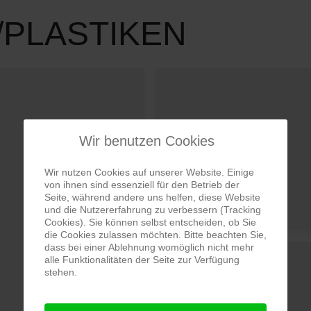
PLASTIKEN
Wir benutzen Cookies
Wir nutzen Cookies auf unserer Website. Einige
von ihnen sind essenziell für den Betrieb der
Seite, während andere uns helfen, diese Website
und die Nutzererfahrung zu verbessern (Tracking
Cookies). Sie können selbst entscheiden, ob Sie
die Cookies zulassen möchten. Bitte beachten Sie,
dass bei einer Ablehnung womöglich nicht mehr
alle Funktionalitäten der Seite zur Verfügung
stehen.