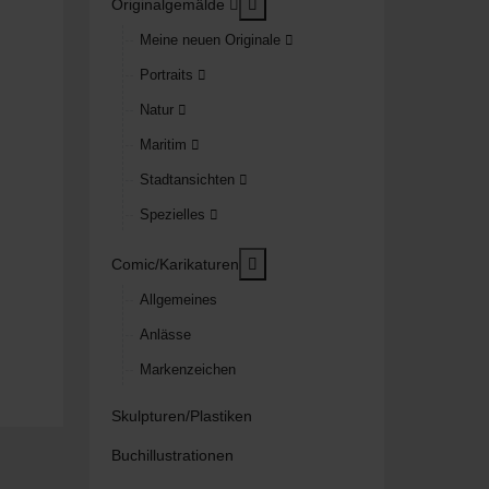
MOD_MENU_TOGGLE_SUBMEN
Originalgemälde
Meine neuen Originale
Portraits
Natur
Maritim
Stadtansichten
Spezielles
MOD_MENU_TOGGLE_SUBMEN
Comic/Karikaturen
Allgemeines
Anlässe
Markenzeichen
Skulpturen/Plastiken
Buchillustrationen