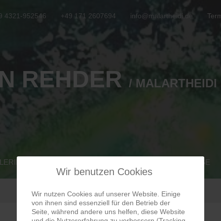
9 4321-952546
+49 171 2607694
info@malartheidi.de
Term
N REHDER
/ MALARTHEIDI
LERIE
PROFIL
VERANSTALTUNGEN
MALKURSE
Wir benutzen Cookies
Wir nutzen Cookies auf unserer Website. Einige
von ihnen sind essenziell für den Betrieb der
Seite, während andere uns helfen, diese Website
und die Nutzererfahrung zu verbessern (Tracking